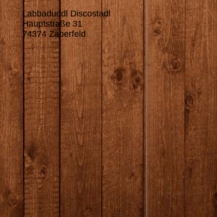
Labbaduddl Discostadl
Hauptstraße 31
74374 Zaberfeld