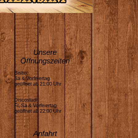
Unsere
Öffnungszeiten
Bistro:
Sa & Vorfeiertag
geöffnet ab 21:00 Uhr
Discostadl:
Fr, Sa & Vorfeiertag
geöffnet ab 22:00 Uhr
Anfahrt